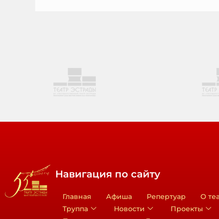
Навигация по сайту
Главная
Афиша
Репертуар
О те
Труппа
Новости
Проекты