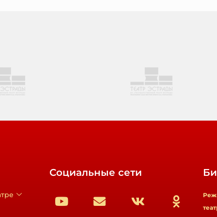
Социальные сети
Би
атре
Реж
теат