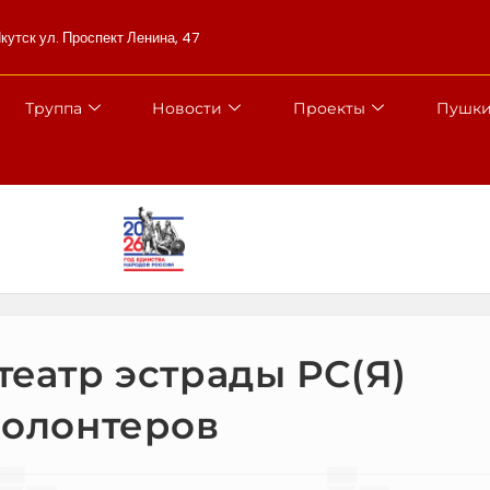
Якутск ул. Проспект Ленина, 47
Труппа
Новости
Проекты
Пушки
театр эстрады РС(Я)
волонтеров