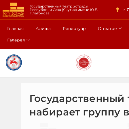
Государственный театр эстрады
г. 
Республики Саха (Якутия) имени Ю.Е.
Платонова
Главная
Афиша
Репертуар
О театре
Галерея
Государственный 
набирает группу 