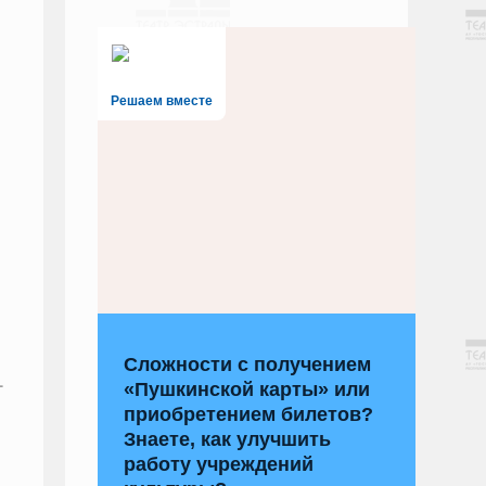
Решаем вместе
Сложности с получением
т
«Пушкинской карты» или
приобретением билетов?
Знаете, как улучшить
работу учреждений