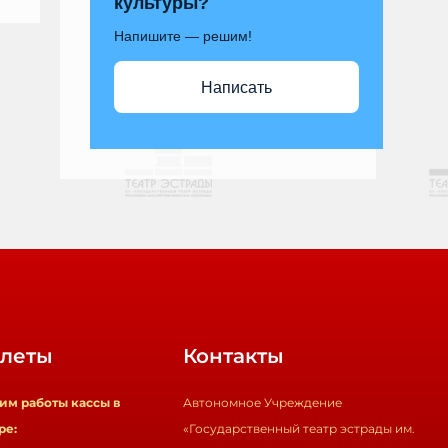
культуры?
Напишите — решим!
Написать
леты
Контакты
им работы кассы в
Автономное Учреждение
ре:
«Государственный театр эстрады им.