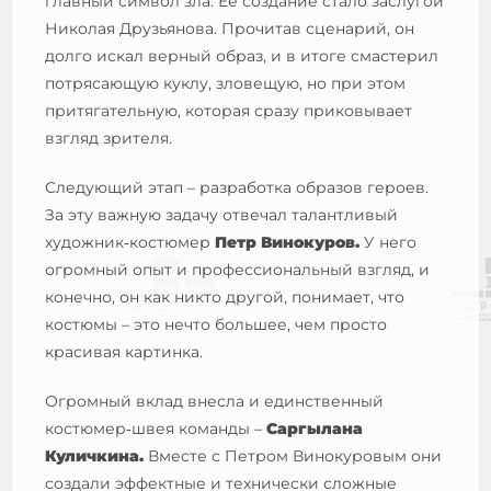
главный символ зла. Ее создание стало заслугой
Николая Друзьянова. Прочитав сценарий, он
долго искал верный образ, и в итоге смастерил
потрясающую куклу, зловещую, но при этом
притягательную, которая сразу приковывает
взгляд зрителя.
Следующий этап – разработка образов героев.
За эту важную задачу отвечал талантливый
художник‑костюмер
Петр Винокуров.
У него
огромный опыт и профессиональный взгляд, и
конечно, он как никто другой, понимает, что
костюмы – это нечто большее, чем просто
красивая картинка.
Огромный вклад внесла и единственный
костюмер‑швея команды –
Саргылана
Куличкина.
Вместе с Петром Винокуровым они
создали эффектные и технически сложные