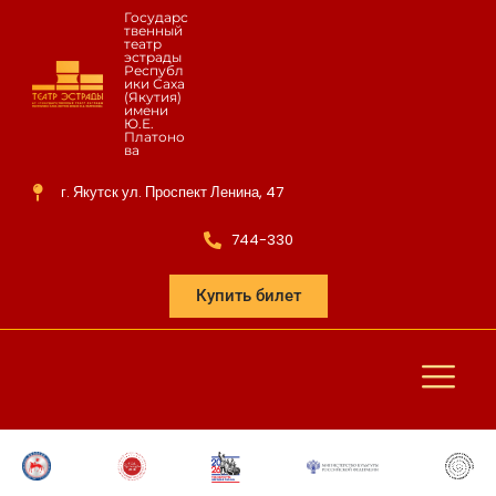
Государс
твенный
театр
эстрады
Республ
ики Саха
(Якутия)
имени
Ю.Е.
Платоно
ва
г. Якутск ул. Проспект Ленина, 47
744-330
Купить билет